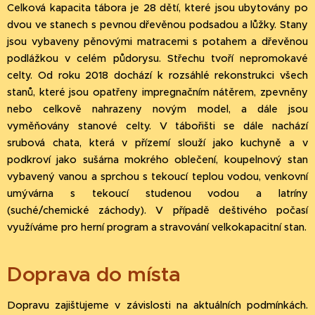
Celková kapacita tábora je 28 dětí, které jsou ubytovány po
dvou ve stanech s pevnou dřevěnou podsadou a lůžky. Stany
jsou vybaveny pěnovými matracemi s potahem a dřevěnou
podlážkou v celém půdorysu. Střechu tvoří nepromokavé
celty. Od roku 2018 dochází k rozsáhlé rekonstrukci všech
stanů, které jsou opatřeny impregnačním nátěrem, zpevněny
nebo celkově nahrazeny novým model, a dále jsou
vyměňovány stanové celty. V tábořišti se dále nachází
srubová chata, která v přízemí slouží jako kuchyně a v
podkroví jako sušárna mokrého oblečení, koupelnový stan
vybavený vanou a sprchou s tekoucí teplou vodou, venkovní
umývárna s tekoucí studenou vodou a latríny
(suché/chemické záchody). V případě deštivého počasí
využíváme pro herní program a stravování velkokapacitní stan.
Doprava do místa
Dopravu zajišťujeme v závislosti na aktuálních podmínkách.