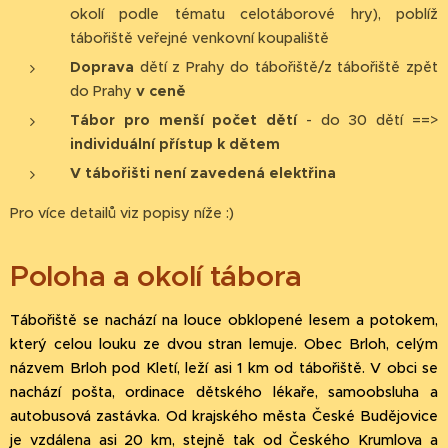
okolí podle tématu celotáborové hry), poblíž
tábořiště veřejné venkovní koupaliště
Doprava
dětí z Prahy do tábořiště/z tábořiště zpět
do Prahy
v ceně
Tábor pro menší počet dětí
- do 30 dětí ==>
individuální přístup k dětem
V tábořišti není zavedená elektřina
Pro více detailů viz popisy níže :)
Poloha a
okolí
tábora
Tábořiště se nachází na louce obklopené lesem a potokem,
který celou louku ze dvou stran lemuje. Obec Brloh, celým
názvem Brloh pod Kletí, leží asi 1 km od tábořiště. V obci se
nachází pošta, ordinace dětského lékaře, samoobsluha a
autobusová zastávka. Od krajského města České Budějovice
je vzdálena asi 20 km, stejně tak od Českého Krumlova a