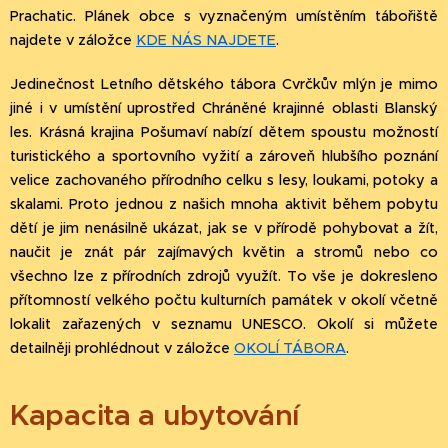
Prachatic. Plánek obce s vyznačeným umístěním tábořiště
najdete v záložce
KDE NÁS NAJDETE
.
Jedinečnost Letního dětského tábora Cvrčkův mlýn je mimo
jiné i v umístění uprostřed Chráněné krajinné oblasti Blanský
les. Krásná krajina Pošumaví nabízí dětem spoustu možností
turistického a sportovního vyžití a zároveň hlubšího poznání
velice zachovaného přírodního celku s lesy, loukami, potoky a
skalami. Proto jednou z našich mnoha aktivit během pobytu
dětí je jim nenásilně ukázat, jak se v přírodě pohybovat a žít,
naučit je znát pár zajímavých květin a stromů nebo co
všechno lze z přírodních zdrojů využít. To vše je dokresleno
přítomností velkého počtu kulturních památek v okolí včetně
lokalit zařazených v seznamu UNESCO. Okolí si můžete
detailněji prohlédnout v záložce
OKOLÍ TÁBORA
.
Kapacita a ubytování