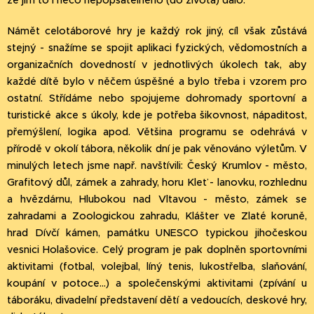
že jim to i něco nepopsatelného (do života) dalo.
Námět celotáborové hry je každý rok jiný, cíl však zůstává
stejný - snažíme se spojit aplikaci fyzických, vědomostních a
organizačních dovedností v jednotlivých úkolech tak, aby
každé dítě bylo v něčem úspěšné a bylo třeba i vzorem pro
ostatní. Střídáme nebo spojujeme dohromady sportovní a
turistické akce s úkoly, kde je potřeba šikovnost, nápaditost,
přemýšlení, logika apod. Většina programu se odehrává v
přírodě v okolí tábora, několik dní je pak věnováno výletům. V
minulých letech jsme např. navštívili: Český Krumlov - město,
Grafitový důl, zámek a zahrady, horu Kleť - lanovku, rozhlednu
a hvězdárnu, Hlubokou nad Vltavou - město, zámek se
zahradami a Zoologickou zahradu, Klášter ve Zlaté koruně,
hrad Dívčí kámen, památku UNESCO typickou jihočeskou
vesnici Holašovice. Celý program je pak doplněn sportovními
aktivitami (fotbal, volejbal, líný tenis, lukostřelba, slaňování,
koupání v potoce...) a společenskými aktivitami (zpívání u
táboráku, divadelní představení dětí a vedoucích, deskové hry,