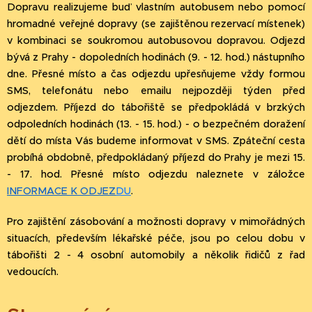
Dopravu realizujeme buď vlastním autobusem nebo pomocí
hromadné veřejné dopravy (se zajištěnou rezervací místenek)
v kombinaci se soukromou autobusovou dopravou. Odjezd
bývá z Prahy - dopoledních hodinách (9. - 12. hod.) nástupního
dne. Přesné místo a čas odjezdu upřesňujeme vždy formou
SMS, telefonátu nebo emailu nejpozději týden před
odjezdem. Příjezd do tábořiště se předpokládá v brzkých
odpoledních hodinách (13. - 15. hod.) - o bezpečném doražení
dětí do místa Vás budeme informovat v SMS. Zpáteční cesta
probíhá obdobně, předpokládaný příjezd do Prahy je mezi 15.
- 17. hod. Přesné místo odjezdu naleznete v záložce
INFORMACE K ODJEZ
DU
.
Pro zajištění zásobování a možnosti dopravy v mimořádných
situacích, především lékařské péče, jsou po celou dobu v
tábořišti 2 - 4 osobní automobily a několik řidičů z řad
vedoucích.