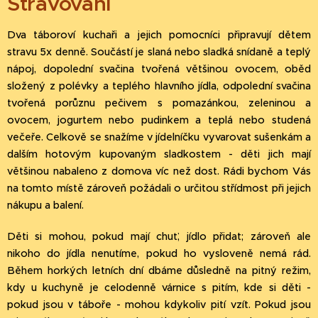
Stravování
Dva táboroví kuchaři a jejich pomocníci připravují dětem
stravu 5x denně. Součástí je slaná nebo sladká snídaně a teplý
nápoj, dopolední svačina tvořená většinou ovocem, oběd
složený z polévky a teplého hlavního jídla, odpolední svačina
tvořená porůznu pečivem s pomazánkou, zeleninou a
ovocem, jogurtem nebo pudinkem a teplá nebo studená
večeře. Celkově se snažíme v jídelníčku vyvarovat sušenkám a
dalším hotovým kupovaným sladkostem - děti jich mají
většinou nabaleno z domova víc než dost. Rádi bychom Vás
na tomto místě zároveň požádali o určitou střídmost při jejich
nákupu a balení.
Děti si mohou, pokud mají chuť, jídlo přidat; zároveň ale
nikoho do jídla nenutíme, pokud ho vysloveně nemá rád.
Během horkých letních dní dbáme důsledně na pitný režim,
kdy u kuchyně je celodenně várnice s pitím, kde si děti -
pokud jsou v táboře - mohou kdykoliv pití vzít. Pokud jsou