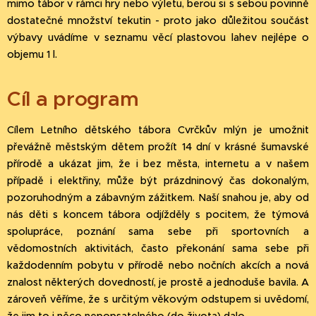
mimo tábor v rámci hry nebo výletu, berou si s sebou povinně
dostatečné množství tekutin - proto jako důležitou součást
výbavy uvádíme v seznamu věcí plastovou lahev nejlépe o
objemu 1 l.
Cíl a program
Cílem Letního dětského tábora Cvrčkův mlýn je umožnit
převážně městským dětem prožít 14 dní v krásné šumavské
přírodě a ukázat jim, že i bez města, internetu a v našem
případě i elektřiny, může být prázdninový čas dokonalým,
pozoruhodným a zábavným zážitkem. Naší snahou je, aby od
nás děti s koncem tábora odjížděly s pocitem, že týmová
spolupráce, poznání sama sebe při sportovních a
vědomostních aktivitách, často překonání sama sebe při
každodenním pobytu v přírodě nebo nočních akcích a nová
znalost některých dovedností, je prostě a jednoduše bavila. A
zároveň věříme, že s určitým věkovým odstupem si uvědomí,