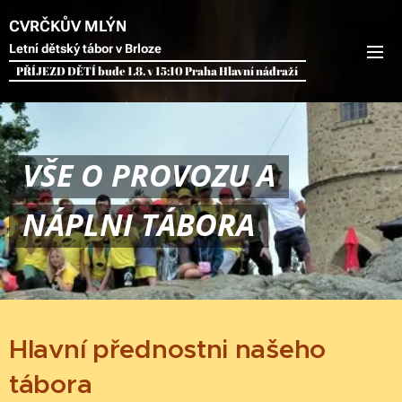
CVRČKŮV MLÝN
Letní dětský tábor v Brloze
PŘÍJEZD DĚTÍ bude 1.8. v 15:10 Praha Hlavní nádraží
VŠE O PROVOZU A
NÁPLNI TÁBORA
Hlavní přednostni našeho
tábora