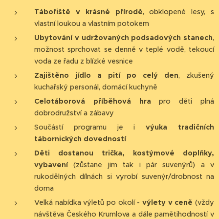
Tábořiště v krásné přírodě
, obklopené lesy, s
vlastní loukou a vlastním potokem
Ubytování v udržovaných podsadových stanech
,
možnost sprchovat se denně v teplé vodě, tekoucí
voda ze řadu z blízké vesnice
Zajištěno jídlo a pití po celý den
, zkušený
kuchařský personál, domácí kuchyně
Celotáborová příběhová hra
pro děti plná
dobrodružství a zábavy
Součástí programu je i
výuka tradičních
tábornických dovedností
Děti dostanou trička, kostýmové doplňky,
vybavení
(zůstane jim tak i pár suvenýrů) a v
rukodělných dílnách si vyrobí suvenýr/drobnost na
doma
Velká nabídka výletů po okolí -
výlety v ceně
(vždy
návštěva Českého Krumlova a dále pamětihodností v