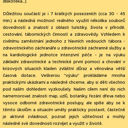
diskotéka...).
Důležitou součástí je i 7 krátkých posezeních (cca 30 - 45
min.) a následná možnost reálného využití několika souborů
dovedností a znalostí z oblasti turistiky, života v přírodě,
cestování, tábornických činností a zdravovědy. Vzhledem k
civilnímu zaměstnání jednoho z hlavních vedoucích tábora -
zdravotnického záchranáře u zdravotnické záchranné služby a
na kardiologické jednotce intenzivní péče - je na výuku
základní zdravotnické a technické první pomoci a chování v
krizových situacích kladen zvláštní důraz a věnována větší
časová dotace. Veškerou "výuku" prokládáme mnoha
praktickými ukázkami a následně chceme, aby si děti všechno
pod naším dohledem vyzkoušely. Našim cílem není do nich
namemorovat znalosti map, uzlů, botaniky, řezání dřeva nebo
vysoce odborné zdravotnické postupy, ale spíše aby se k
těmto úkolům a situacím uměly prakticky postavit, částečně
je aktivně zvládnout, poznat jejich užitečnost a mohly
následně své dovednosti rozvíjet a využít v životě.