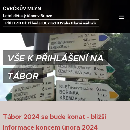
CVRČKŮV MLÝN
Letní dětský tábor v Brloze
PŘÍJEZD DĚTÍ bude 1.8. v 15:10 Praha Hlavní nádraží
VŠE K PŘIHLÁŠENÍ NA
TÁBOR
Tábor 2024 se bude konat - bližší
informace koncem února 2024